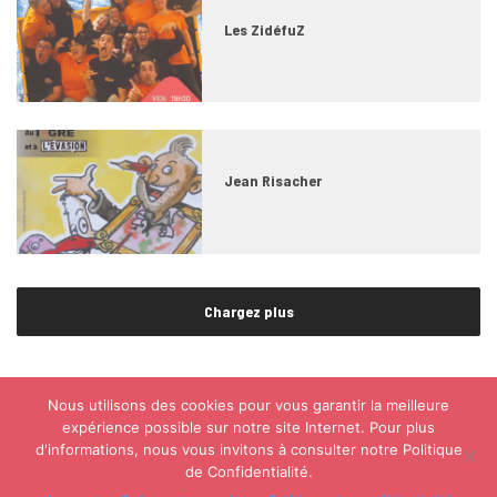
Les ZidéfuZ
Jean Risacher
Chargez plus
Nous utilisons des cookies pour vous garantir la meilleure
expérience possible sur notre site Internet. Pour plus
© L'Évasion - 2021
d'informations, nous vous invitons à consulter notre Politique
de Confidentialité.
ACTUALITÉS
CONTACTS ET ÉQUIPE
EMPLOI
ESPACE PROGRAMMATEURS
ESPACE PRESSE
ESPACE ENTREPRISES
PLAN DU SITE