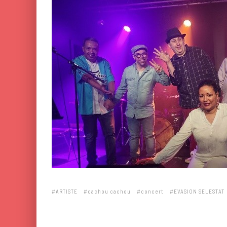
ARTISTE
cachou cachou
concert
EVASION SELESTAT