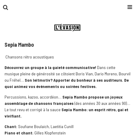
Sepia Mambo
Chansons rétro acoustiques
Découvrez un groupe à la gaieté communicative!
Dans cette
musique pleine de générosité se côtoient Boris Vian, Dario Moreno, Bourvil
ou Fréhel…
Son leitmotiv? Apporter du bonheur à ses auditeurs. De
quoi animez vos événements ou soirées festives.
Percussions, kazoo, accordéon…
Sepia Mambo propose un joyeux
assemblage de chansons françaises
(des années 30 aux années 90)…
Le tout revu et corrigé à la sauce
Sepia Mambo: un esprit rétro, gai et
vivifiant.
Chant:
Soufiane Boulaich, Laetitia Cunill
Piano et chant:
Gilles Klopfenstein