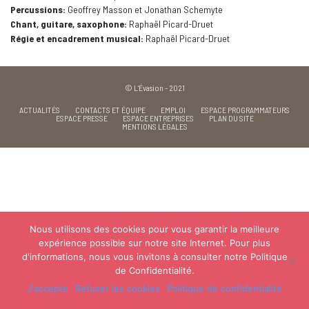
Percussions:
Geoffrey Masson et Jonathan Schemyte
Chant, guitare, saxophone:
Raphaël Picard-Druet
Régie et encadrement musical:
Raphaël Picard-Druet
© L'Évasion - 2021
ACTUALITÉS
CONTACTS ET ÉQUIPE
EMPLOI
ESPACE PROGRAMMATEURS
ESPACE PRESSE
ESPACE ENTREPRISES
PLAN DU SITE
MENTIONS LÉGALES
Nous utilisons des cookies pour vous garantir la meilleure
expérience possible sur notre site Internet. Pour plus
d'informations, nous vous invitons à consulter notre Politique
de Confidentialité.
J'accepte
Refuser les cookies
Politique de confidentialité