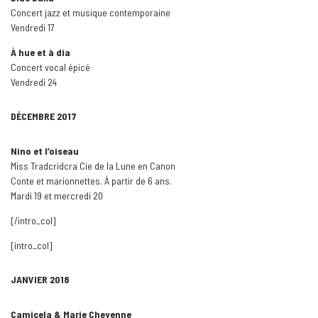
Concert jazz et musique contemporaine
Vendredi 17
À hue et à dia
Concert vocal épicé
Vendredi 24
DÉCEMBRE 2017
Nino et l’oiseau
Miss Tradcridcra Cie de la Lune en Canon
Conte et marionnettes. À partir de 6 ans.
Mardi 19 et mercredi 20
[/intro_col]
[intro_col]
JANVIER 2018
Camicela & Marie Cheyenne