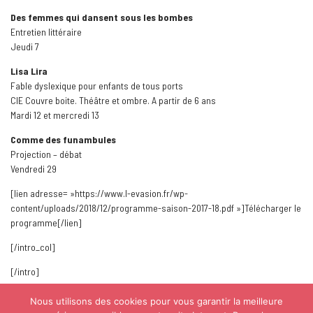
Des femmes qui dansent sous les bombes
Entretien littéraire
Jeudi 7
Lisa Lira
Fable dyslexique pour enfants de tous ports
CIE Couvre boite. Théâtre et ombre. A partir de 6 ans
Mardi 12 et mercredi 13
Comme des funambules
Projection – débat
Vendredi 29
[lien adresse= »https://www.l-evasion.fr/wp-
content/uploads/2018/12/programme-saison-2017-18.pdf »]Télécharger le
programme[/lien]
[/intro_col]
[/intro]
Nous utilisons des cookies pour vous garantir la meilleure