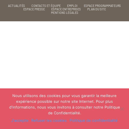
ACTUALITÉS
CONTACTS ET ÉQUIPE
EMPLOI
ESPACE PROGRAMMATEURS
ESPACE PRESSE
ESPACE ENTREPRISES
PLAN DU SITE
MENTIONS LÉGALES
Nous utilisons des cookies pour vous garantir la meilleure
expérience possible sur notre site Internet. Pour plus
d'informations, nous vous invitons à consulter notre Politique
de Confidentialité.
J'accepte
Refuser les cookies
Politique de confidentialité