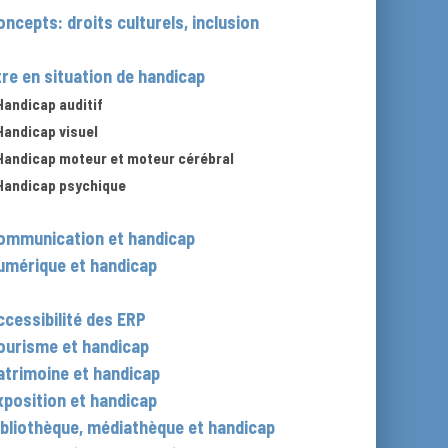
oncepts: droits culturels, inclusion
tre en situation de handicap
Handicap auditif
Handicap visuel
Handicap moteur et moteur cérébral
Handicap psychique
ommunication et handicap
umérique et handicap
ccessibilité des ERP
ourisme et handicap
atrimoine et handicap
xposition et handicap
ibliothèque, médiathèque et handicap