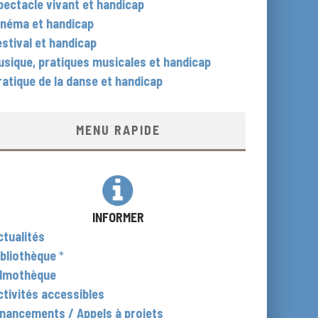
pectacle vivant et handicap
inéma et handicap
estival et handicap
usique, pratiques musicales et handicap
ratique de la danse et handicap
MENU RAPIDE
INFORMER
ctualités
ibliothèque
*
ilmothèque
ctivités accessibles
inancements / Appels à projets