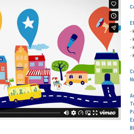
C
–
E
–
–
–
–
–
C
N
–
A
T
P
E
B