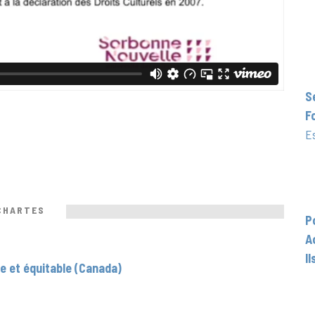
S
F
E
CHARTES
P
A
I
ve et équitable (Canada)