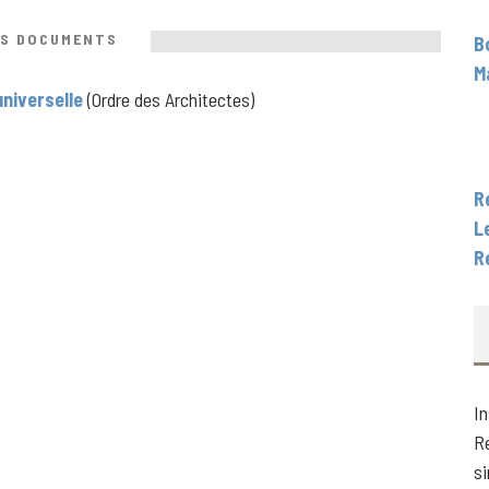
S DOCUMENTS
B
M
universelle
(Ordre des Architectes)
R
L
R
In
R
s