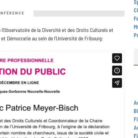
S
C
NFÉRENCE
F
M
’Observatoire de la Diversité et des Droits Culturels et
P
et Démocratie au sein de l’Université de Fribourg:
A
B
F
A
F